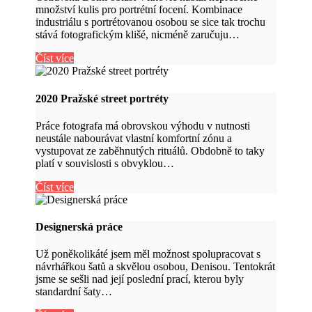
množství kulis pro portrétní focení. Kombinace
industriálu s portrétovanou osobou se sice tak trochu
stává fotografickým klišé, nicméně zaručuju…
Číst více
2020 Pražské street portréty
Práce fotografa má obrovskou výhodu v nutnosti
neustále nabourávat vlastní komfortní zónu a
vystupovat ze zaběhnutých rituálů. Obdobně to taky
platí v souvislosti s obvyklou…
Číst více
Designerská práce
Už poněkolikáté jsem měl možnost spolupracovat s
návrhářkou šatů a skvělou osobou, Denisou. Tentokrát
jsme se sešli nad její poslední prací, kterou byly
standardní šaty…