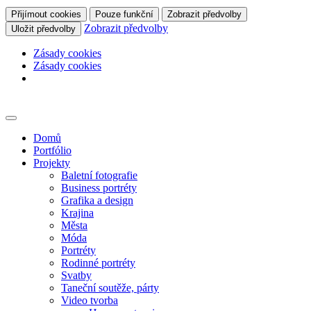
Přijímout cookies
Pouze funkční
Zobrazit předvolby
Zobrazit předvolby
Uložit předvolby
Zásady cookies
Zásady cookies
Skip
to
content
Domů
Portfólio
Projekty
Baletní fotografie
Business portréty
Grafika a design
Krajina
Města
Móda
Portréty
Rodinné portréty
Svatby
Taneční soutěže, párty
Video tvorba