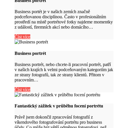
Business portrét
Business portét je v našich zemích značně
podceňovanou disciplínou. Často v profesionálním
prostředí na místě portrétové fotky najdeme momentky
z událostí, firemních akcí nebo domácího…
Číst více
Business portrét
Business portrét, nebo chcete-li pracovní portrét, patří
v našich krajích k velmi podceňovaným kategoriím jak
ze strany fotografů, tak ze strany klientů. Přitom v
pracovním…
Číst více
Fantastický zážitek v průběhu focení portrétu
Právě jsem dokončil zpracování fotografií z
víkendového fotografování portrétu pro business
účely. Co může být větší odměnou fotografovi, než