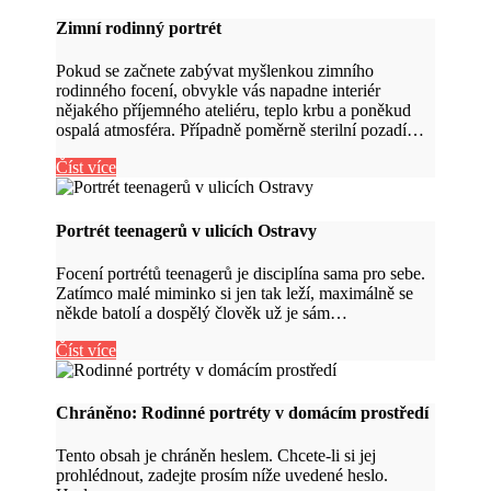
Zimní rodinný portrét
Pokud se začnete zabývat myšlenkou zimního
rodinného focení, obvykle vás napadne interiér
nějakého příjemného ateliéru, teplo krbu a poněkud
ospalá atmosféra. Případně poměrně sterilní pozadí…
Číst více
Portrét teenagerů v ulicích Ostravy
Focení portrétů teenagerů je disciplína sama pro sebe.
Zatímco malé miminko si jen tak leží, maximálně se
někde batolí a dospělý člověk už je sám…
Číst více
Chráněno: Rodinné portréty v domácím prostředí
Tento obsah je chráněn heslem. Chcete-li si jej
prohlédnout, zadejte prosím níže uvedené heslo.