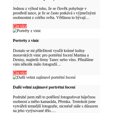
Jednou z výhod toho, že se člověk pohybuje v
prostředí tance, je že se často potkává s výjmečnými
osobnostmi z celého světa. Většinou to bývají…
Číst více
Portréty z vinic
Dostalo se mi příležitosti využít krásné kulisy
moravských vinic pro portrétní focení Martina a
Denisy, majitelů firmy Tanec nebo víno. Přinášíme
vám několik málo fotografií…
Číst více
Další velmi zajímavé portrétní focení
Podruhé jsem měl to potěšení fotografovat báječnou
osobnost a mého kamaráda, Přemka. Tentokrát jsme
vytvářeli temnější fotografie, nicméně stále s důrazem
na jeho vyrýsované tělo.…