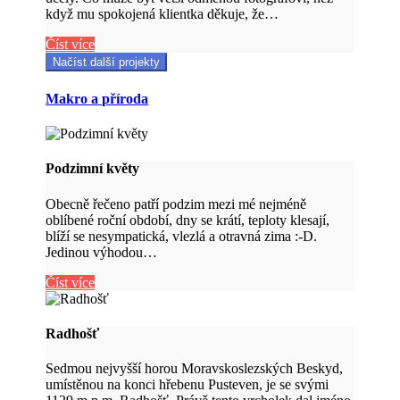
když mu spokojená klientka děkuje, že…
Číst více
Načíst další projekty
Makro a příroda
Podzimní květy
Obecně řečeno patří podzim mezi mé nejméně
oblíbené roční období, dny se krátí, teploty klesají,
blíží se nesympatická, vlezlá a otravná zima :-D.
Jedinou výhodou…
Číst více
Radhošť
Sedmou nejvyšší horou Moravskoslezských Beskyd,
umístěnou na konci hřebenu Pusteven, je se svými