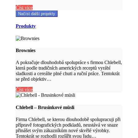
Číst více
Načíst další projekty
Produkty
Brownies
A pokračuje dlouhodobá spolupráce s firmou Chlebell,
která podle tradičních amerických receptů vyrábí
sladkosti a cereálie plné chuti a ruční práce. Tentokrát
se před objektiv…
Číst více
Chlebell – Brusinkové müsli
Firma Chlebell, se kterou dlouhodobě spolupracuji při
přípravě fotografických podkladů, neustává ve snaze
přinášet svým zákazníkům nové skvělé výrobky.
Tentokrát se rozhodli rozšířit svou řadu…