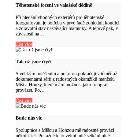
Těhotenské focení ve valašské dědině
Při hledání vhodných exteriérů pro těhotenské
fotografování je potřeba v prvé řadě zohlednit kondici
a zdravotní stav nastávající maminky. A teprvé pak, v
závislosti na…
Číst více
Tak už jsme čtyři
S velikým potěšením a pokorou pokračuji v téměř až
dokumentární sérii z radostných okamžiků manželů
Míši a Honzy, které mám možnost jako fotograf
provázet. Po…
Číst více
Bude nás víc
Spolupráce s Míšou a Honzou mě radostně provází
několik let. Pokaždé je to velmi milé setkání plné