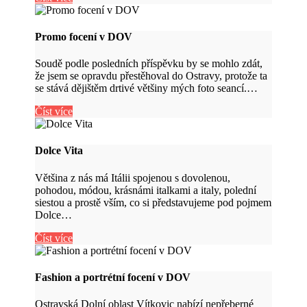
Promo focení v DOV
Soudě podle posledních příspěvku by se mohlo zdát,
že jsem se opravdu přestěhoval do Ostravy, protože ta
se stává dějištěm drtivé většiny mých foto seancí.…
Číst více
Dolce Vita
Většina z nás má Itálii spojenou s dovolenou,
pohodou, módou, krásnámi italkami a italy, polední
siestou a prostě vším, co si představujeme pod pojmem
Dolce…
Číst více
Fashion a portrétní focení v DOV
Ostravská Dolní oblast Vítkovic nabízí nepřeberné