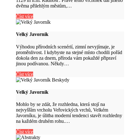
1129 m n.m. Radhošť. Právě tento vrcholek dal jméno
dvěma přilehlým městům,…
Číst více
Velký Javorník
Výhodou přírodních scenérií, zimní nevyjímaje, je
proměnlivost. I kdybyste na stejné místo chodili pořád
dokola den za dnem, příroda vám pokaždé připraví
jinou podívanou. Někdy…
Číst více
Velký Javorník
Mohlo by se zdát, že rozhledna, která stojí na
nejvyšším vrcholu Veřovických vrchů, Velkém
Javorníku, je úlitba moderní tendenci stavět rozhledny
na každém druhém rohu.…
Číst více