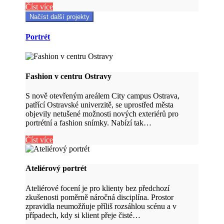
Číst více
Načíst další projekty
Portrét
Fashion v centru Ostravy
S nově otevřeným areálem City campus Ostrava,
patřící Ostravské univerzitě, se uprostřed města
objevily netušené možnosti nových exteriérů pro
portrétní a fashion snímky. Nabízí tak…
Číst více
Ateliérový portrét
Ateliérové focení je pro klienty bez předchozí
zkušenosti poměrně náročná disciplína. Prostor
zpravidla neumožňuje příliš rozsáhlou scénu a v
případech, kdy si klient přeje čisté…