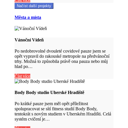
Číst více
Načíst další projekty
Města a místa
Vánoční Vídeň
Po nedobrovolné dvouleté covidové pauze jsem se
opět vypravil do rakouské metropole na předvánoční
trhy. Možná to způsobila právě ona pauza nebo můj
hlad po…
Číst více
Body Body studio Uherské Hradiště
Po krátké pauze jsem měl opět příležitost
spolupracovat se sítí fitness studií Body Body,
tentokrát s novým studiem v Uherském Hradišti. Celá
systém cvičení je…