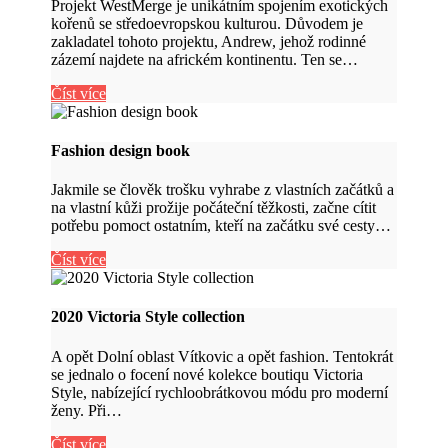
Projekt WestMerge je unikátním spojením exotických
kořenů se středoevropskou kulturou. Důvodem je
zakladatel tohoto projektu, Andrew, jehož rodinné
zázemí najdete na africkém kontinentu. Ten se…
Číst více
Fashion design book
Jakmile se člověk trošku vyhrabe z vlastních začátků a
na vlastní kůži prožije počáteční těžkosti, začne cítit
potřebu pomoct ostatním, kteří na začátku své cesty…
Číst více
2020 Victoria Style collection
A opět Dolní oblast Vítkovic a opět fashion. Tentokrát
se jednalo o focení nové kolekce boutiqu Victoria
Style, nabízející rychloobrátkovou módu pro moderní
ženy. Při…
Číst více