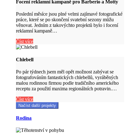
Focení reklamní kampaně pro Barberio a Motty
Poslední měsíce jsou plné velmi zajímavé fotografické
práce, které se po skončení svatební sezony můžu
věnovat. Jedním z takovýchto projektů bylo i focení
reklamní kampaně…
Číst více
Chlebell
Po pár týdnech jsem měl opět možnost zabývat se
fotografováním fantastických chlebellů, vyráběných
malou rodinnou firmou podle tradičního amerického
receptu za použití maxima regionálních potravin.…
Číst více
Načíst další projekty
Rodina