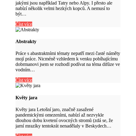
jakými jsou například Tatry nebo Alpy. I přesto ale
nabízí několik velmi hezkých kopců. A nemusí to
být…
Číst více
Abstrakty
Práce s abastraktními tématy nepatří mezi časté náměty
mojí práce. Nicméně vzhledem k venku pobíhajícímu
dobrmanovi jsem se rozhodl podívat na téma difůze ve
vodním…
Číst více
Květy jara
Květy jara Letošní jaro, značně zasažené
pandemickými omezeními, nabízí až nezvykle
dlouhou dobu kvetení ovocných stromů (zdá se, že
jarní mrazíky tentokrát nenadělaly v Beskydech…