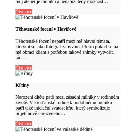
můj ateliér je mobilní a nenabízí tedy možnost…
Číst více
Těhotenské focení v Havířově
Těhotenské focení nepatří mezi mé hlavní témata,
kterými se jako fotograf zabývám. Přesto pokud se na
mě obrací klient s potřebou takové snímky vytvořit,
rád…
Číst více
Křtiny
Narození dítěte patří mezi zásadní milníky v rodinném
životě. V křesťanské rodině k podobnému milníku
patří také iniciační svátost křtu, který symbolizuje
přijetí nově narozeného…
Číst více